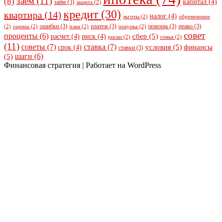
заем
(11)
(8)
капитал
(4)
займ
(3)
защита
(2)
кредит
(30)
квартира
(14)
налог
(4)
льготы
(2)
обременение
ошибки
(3)
платеж
(3)
помощь
(3)
право
(3)
(2)
оценка
(2)
план
(2)
покупка
(2)
совет
проценты
(6)
сбер
(5)
расчет
(4)
риск
(4)
риски
(2)
семья
(2)
(11)
советы
(7)
ставка
(7)
условия
(5)
финансы
срок
(4)
ставки
(3)
шаги
(6)
(5)
Финансовая стратегия | Работает на WordPress