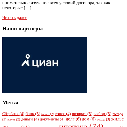
внимательное изучение всех условий договора, так как
некоторые […]
Читать далее
Наши партнеры
Метки
банк
(5)
возврат
(5)
выбор
(5)
Сбербанк
(4)
взнос
(4)
выгода
банки
(2)
жилье
долг
(6)
дом
(6)
деньги
(4)
документы
(4)
(3)
доход
(3)
вычет
(2)
ипотека
(74)