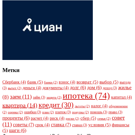
Метки
банк
(5)
возврат
(5)
выбор
(5)
Сбербанк
(4)
взнос
(4)
выгода
банки
(2)
жилье
долг
(6)
дом
(6)
деньги
(4)
документы
(4)
(3)
доход
(3)
вычет
(2)
ипотека
(74)
заем
(11)
(8)
капитал
(4)
займ
(3)
защита
(2)
кредит
(30)
квартира
(14)
налог
(4)
льготы
(2)
обременение
ошибки
(3)
платеж
(3)
помощь
(3)
право
(3)
(2)
оценка
(2)
план
(2)
покупка
(2)
совет
проценты
(6)
сбер
(5)
расчет
(4)
риск
(4)
риски
(2)
семья
(2)
(11)
советы
(7)
ставка
(7)
условия
(5)
финансы
срок
(4)
ставки
(3)
шаги
(6)
(5)