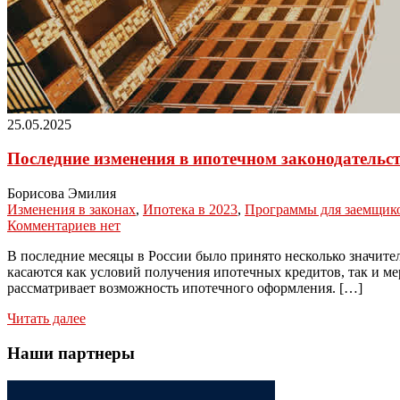
25.05.2025
Последние изменения в ипотечном законодательс
Борисова Эмилия
Изменения в законах
,
Ипотека в 2023
,
Программы для заемщик
Комментариев нет
В последние месяцы в России было принято несколько значител
касаются как условий получения ипотечных кредитов, так и м
рассматривает возможность ипотечного оформления. […]
Читать далее
Наши партнеры