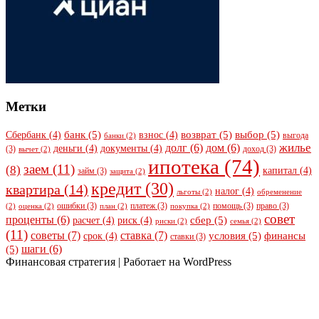
Метки
банк
(5)
возврат
(5)
выбор
(5)
Сбербанк
(4)
взнос
(4)
выгода
банки
(2)
жилье
долг
(6)
дом
(6)
деньги
(4)
документы
(4)
(3)
доход
(3)
вычет
(2)
ипотека
(74)
заем
(11)
(8)
капитал
(4)
займ
(3)
защита
(2)
кредит
(30)
квартира
(14)
налог
(4)
льготы
(2)
обременение
ошибки
(3)
платеж
(3)
помощь
(3)
право
(3)
(2)
оценка
(2)
план
(2)
покупка
(2)
совет
проценты
(6)
сбер
(5)
расчет
(4)
риск
(4)
риски
(2)
семья
(2)
(11)
советы
(7)
ставка
(7)
условия
(5)
финансы
срок
(4)
ставки
(3)
шаги
(6)
(5)
Финансовая стратегия | Работает на WordPress